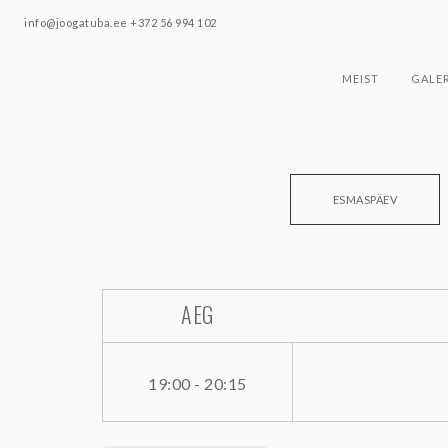
info@joogatuba.ee +372 56 994 102
MEIST
GALER
ESMASPÄEV
AEG
19:00 - 20:15