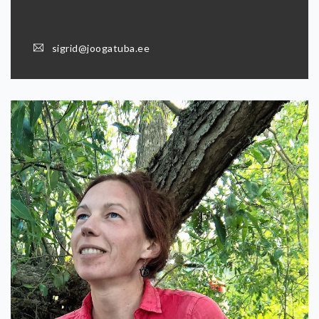
sigrid@joogatuba.ee