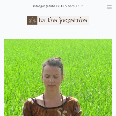
info@joogatuba.ee +372 56 994 102
Loode 14-11, Tallinn
MEIST
GALERII
UUDISED
TUNNIPLAAN
HINNAKIRI
KONTAKT