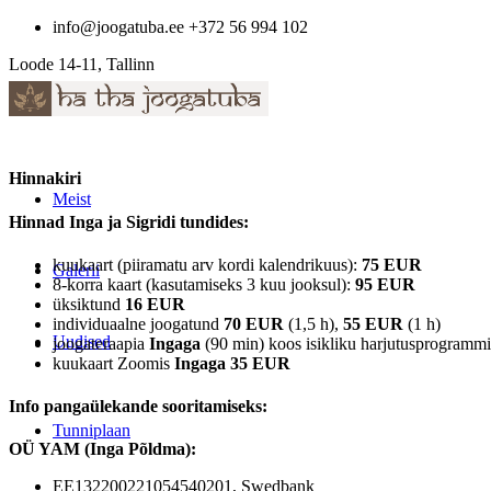
info@joogatuba.ee +372 56 994 102
Loode 14-11, Tallinn
Hinnakiri
Meist
Hinnad Inga ja Sigridi tundides
:
kuukaart (piiramatu arv kordi kalendrikuus):
75 EUR
Galerii
8-korra kaart (kasutamiseks 3 kuu jooksul):
95 EUR
üksiktund
16 EUR
individuaalne joogatund
70 EUR
(1,5 h),
55 EUR
(1 h)
Uudised
joogateraapia
Ingaga
(90 min) koos isikliku harjutusprogramm
kuukaart Zoomis
Ingaga 35 EUR
Info pangaülekande sooritamiseks:
Tunniplaan
OÜ YAM (Inga Põldma):
EE132200221054540201, Swedbank