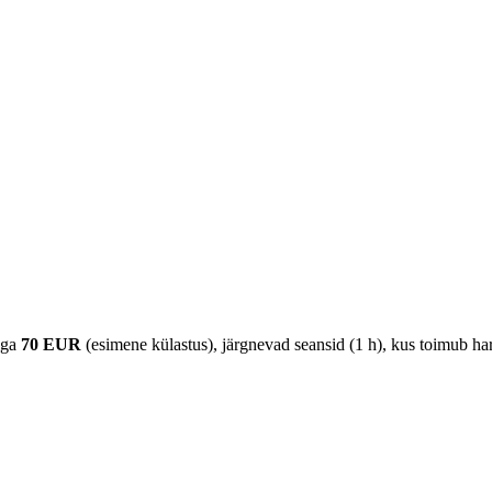
iga
70 EUR
(esimene külastus), järgnevad seansid (1 h), kus toimub h