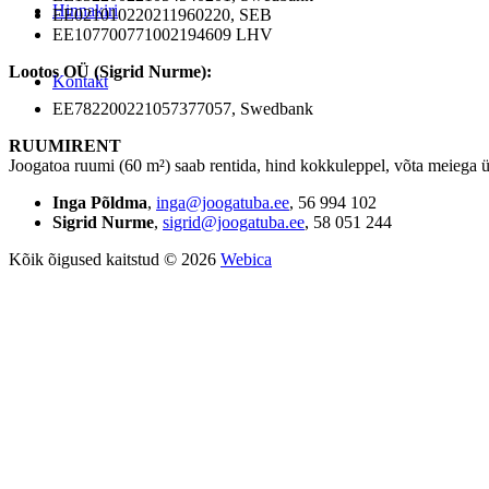
Hinnakiri
EE021010220211960220, SEB
EE107700771002194609 LHV
Lootos OÜ (Sigrid Nurme):
Kontakt
EE782200221057377057, Swedbank
RUUMIRENT
Joogatoa ruumi (60 m²) saab rentida, hind kokkuleppel, võta meiega 
Inga Põldma
,
inga@joogatuba.ee
, 56 994 102
Sigrid Nurme
,
sigrid@joogatuba.ee
, 58 051 244
Kõik õigused kaitstud © 2026
Webica