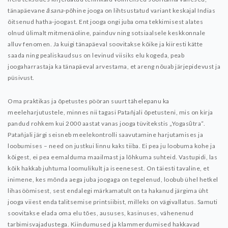
tänapäevane
āsana
-põhine jooga on lihtsustatud variant keskajal Indias
õitsenud hatha-joogast. Ent jooga ongi juba oma tekkimisest alates
olnud ülimalt mitmenäoline, painduv ning sotsiaalsele keskkonnale
alluv fenomen. Ja kuigi tänapäeval soovitakse kõike ja kiiresti kätte
saada ning pealiskaudsus on levinud viisiks elu kogeda, peab
joogaharrastaja ka tänapäeval arvestama, et areng nõuab järjepidevust ja
püsivust.
Oma praktikas ja õpetustes pööran suurt tähelepanu ka
meeleharjutustele, minnes nii tagasi Patañjali õpetusteni, mis on kirja
pandud rohkem kui 2000 aastat vanas jooga tüvitekstis „Yogasūtra“.
Patañjali järgi seisneb meelekontrolli saavutamine harjutamises ja
loobumises – need on justkui linnu kaks tiiba. Ei pea ju loobuma kohe ja
kõigest, ei pea eemalduma maailmast ja lõhkuma suhteid. Vastupidi, las
kõik hakkab juhtuma loomulikult ja iseenesest. On täiesti tavaline, et
inimene, kes mõnda aega juba joogaga on tegelenud, loobub ühel hetkel
lihasöömisest, sest endalegi märkamatult on ta hakanud järgima üht
jooga viiest enda talitsemise printsiibist, milleks on vägivallatus. Samuti
soovitakse elada oma elu tões, aususes, kasinuses, vähenenud
tarbimisvajadustega. Kiindumused ja klammerdumised hakkavad