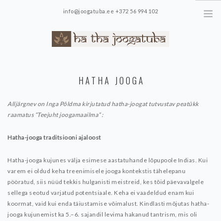
info@joogatuba.ee +372 56 994 102
Loode 14-11, Tallinn
MEIST
HATHA JOOGA
GALERII
UUDISED
Alljärgnev on Inga Põldma kirjutatud hatha-joogat tutvustav peatükk
TUNNIPLAAN
raamatus “Teejuht joogamaailma” :
HINNAKIRI
Hatha-jooga traditsiooni ajaloost
KONTAKT
Hatha-jooga kujunes välja esimese aastatuhande lõpupoole Indias. Kui
varem ei oldud keha treenimisele jooga kontekstis tähelepanu
pööratud, siis nüüd tekkis hulganisti meistreid, kes tõid päevavalgele
sellega seotud varjatud potentsiaale. Keha ei vaadeldud enam kui
koormat, vaid kui enda täiustamise võimalust. Kindlasti mõjutas hatha-
jooga kujunemist ka 5.–6. sajandil levima hakanud tantrism, mis oli