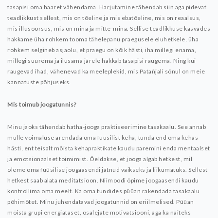
tasapisi oma haaret vähendama. Harjutamine tähendab siin aga pidevat
teadlikkust sellest, mis on tõeline ja mis ebatõeline, mis on reaalsus,
mis illusoorsus, mis on mina ja mitte-mina. Sellise teadlikkuse kasvades
hakkame üha rohkem tooma tähelepanu praegusele eluhetkele, üha
rohkem selgineb asjaolu, et praegu on kõik hästi, iha millegi enama,
millegi suurema ja ilusama järele hakkab tasapisi raugema. Ning kui
raugevad ihad, vähenevad ka meeleplekid, mis Patañjali sõnul on meie
kannatuste põhjuseks.
Mis toimub joogatunnis?
Minu jaoks tähendab hatha-jooga praktiseerimine tasakaalu. See annab
mulle võimaluse arendada oma füüsilist keha, tunda end oma kehas
hästi, ent teisalt mõista kehapraktikate kaudu paremini enda mentaalset
ja emotsionaalset toimimist. Öeldakse, et jooga algab hetkest, mil
oleme oma füüsilise joogaasendi jätnud vaikseks ja liikumatuks. Sellest
hetkest saab alata meditatsioon. Niimoodi õpime joogaasendi kaudu
kontrollima oma meelt. Ka oma tundides püüan rakendada tasakaalu
põhimõtet. Minu juhendatavad joogatunnid on eriilmelised. Püüan
mõista grupi energiataset, osalejate motivatsiooni, aga ka näiteks