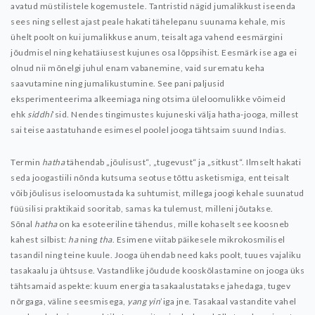
avatud müstilistele kogemustele. Tantristid nägid jumalikkust iseenda
sees ning sellest ajast peale hakati tähelepanu suunama kehale, mis
ühelt poolt on kui jumalikkuse anum, teisalt aga vahend eesmärgini
jõudmisel ning kehatäiusest kujunes osa lõppsihist. Eesmärk ise aga ei
olnud nii mõnelgi juhul enam vabanemine, vaid surematu keha
saavutamine ning jumalikustumine. See pani paljusid
eksperimenteerima alkeemiaga ning otsima üleloomulikke võimeid
ehk
siddhi
’sid. Nendes tingimustes kujuneski välja hatha-jooga, millest
sai teise aastatuhande esimesel poolel jooga tähtsaim suund Indias.
Termin
hatha
tähendab „jõulisust“, „tugevust“ ja „sitkust“. Ilmselt hakati
seda joogastiili nõnda kutsuma seotuse tõttu asketismiga, ent teisalt
võib jõulisus iseloomustada ka suhtumist, millega joogi kehale suunatud
füüsilisi praktikaid sooritab, samas ka tulemust, milleni jõutakse.
Sõnal
hatha
on ka esoteeriline tähendus, mille kohaselt see koosneb
kahest silbist:
ha
ning
tha
. Esimene viitab päikesele mikrokosmilisel
tasandil ning teine kuule. Jooga ühendab need kaks poolt, tuues vajaliku
tasakaalu ja ühtsuse. Vastandlike jõudude kooskõlastamine on jooga üks
tähtsamaid aspekte: kuum energia tasakaalustatakse jahedaga, tugev
nõrgaga, väline seesmisega,
yang yin
’iga jne. Tasakaal vastandite vahel