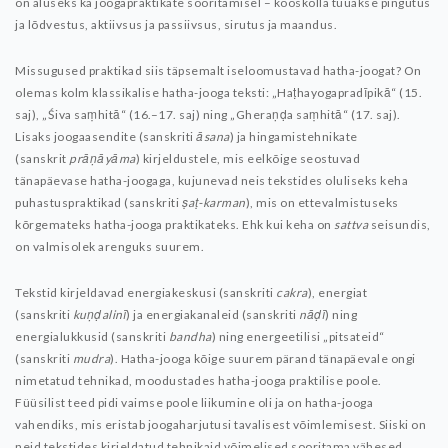
on aluseks ka joogapraktikate sooritamisel – kooskõlla tuuakse pingutus
ja lõdvestus, aktiivsus ja passiivsus, sirutus ja maandus.
Missugused praktikad siis täpsemalt iseloomustavad hatha-joogat? On
olemas kolm klassikalise hatha-jooga teksti: „Haṭhayogapradīpikā“ (15.
saj), „Śiva saṃhitā“ (16.–17. saj) ning „Gheraṇḍa saṃhitā“ (17. saj).
Lisaks joogaasendite (sanskriti
āsana
) ja hingamistehnikate
(sanskrit
prāṇāyāma
) kirjeldustele, mis eelkõige seostuvad
tänapäevase hatha-joogaga, kujunevad neis tekstides oluliseks keha
puhastuspraktikad (sanskriti
ṣaṭ-karman
), mis on ettevalmistuseks
kõrgemateks hatha-jooga praktikateks. Ehk kui keha on
sattva
seisundis,
on valmisolek arenguks suurem.
Tekstid kirjeldavad energiakeskusi (sanskriti
cakra
), energiat
(sanskriti
kuṇḍalinī
) ja energiakanaleid (sanskriti
nāḍī
) ning
energialukkusid (sanskriti
bandha
) ning energeetilisi „pitsateid“
(sanskriti
mudra
). Hatha-jooga kõige suurem pärand tänapäevale ongi
nimetatud tehnikad, moodustades hatha-jooga praktilise poole.
Füüsilist teed pidi vaimse poole liikumine oli ja on hatha-jooga
vahendiks, mis eristab joogaharjutusi tavalisest võimlemisest. Siiski on
neid tekstides kirjeldatud tehnikaid võimelised sooritama vähesed,